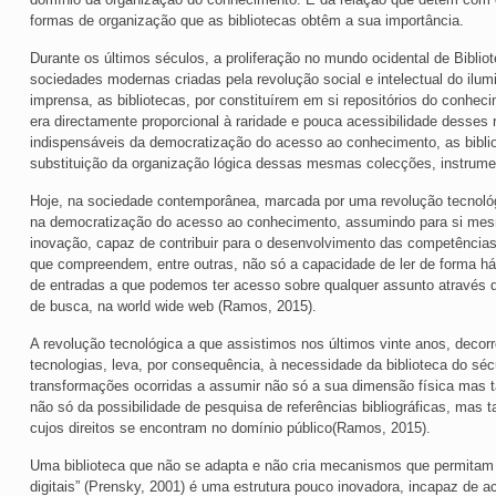
formas de organização que as bibliotecas obtêm a sua importância.
Durante os últimos séculos, a proliferação no mundo ocidental de Bibl
sociedades modernas criadas pela revolução social e intelectual do ilum
imprensa, as bibliotecas, por constituírem em si repositórios do conhe
era directamente proporcional à raridade e pouca acessibilidade desses 
indispensáveis da democratização do acesso ao conhecimento, as bibl
substituição da organização lógica dessas mesmas colecções, instrum
Hoje, na sociedade contemporânea, marcada por uma revolução tecnológi
na democratização do acesso ao conhecimento, assumindo para si me
inovação, capaz de contribuir para o desenvolvimento das competência
que compreendem, entre outras, não só a capacidade de ler de forma háb
de entradas a que podemos ter acesso sobre qualquer assunto através
de busca, na world wide web (Ramos, 2015).
A revolução tecnológica a que assistimos nos últimos vinte anos, decorr
tecnologias, leva, por consequência, à necessidade da biblioteca do sé
transformações ocorridas a assumir não só a sua dimensão física mas ta
não só da possibilidade de pesquisa de referências bibliográficas, mas 
cujos direitos se encontram no domínio público(Ramos, 2015).
Uma biblioteca que não se adapta e não cria mecanismos que permitam 
digitais” (Prensky, 2001) é uma estrutura pouco inovadora, incapaz de 