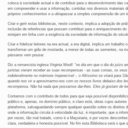
coloca à sociedade actual e de contribuir para o desenvolvimento das c
em compreender e usar a informação, contidas nos diversos materiais d
próprios conhecimentos e a ultrapassar a simples compreensão de um t
Criar e gerir estas bibliotecas, neste contexto, implica a adopção de prá
inclusão de referências que possam contribuir para o enriquecimento do
estejam em linha com a exigência da sociedade de informação do sécul
Criar e fidelizar leitores na era actual, a era digital, implica um trabalh
transformar um grão de mostarda, a menor de todas as sementes, na ma
pássaros vem pousar.
Diz a romancista inglesa Virginia Woolf: “
no dia em que o dia do juízo 
juristas vieram receber as suas recompensas - as suas coroas, os seu
indelevelmente no mármore ímperecível -, o Altíssimo se virará para São
quando nos vir a aproximarmo-nos com os nossos livros debaixo dos br
recompensa. Não há nada que possamos dar-lhes. Eles já gostam de ler
Contamos com o contributo de todos para que seja possível disponibiliz
público e, apenas, no domínio público, e claro está, obras cujos autore
plataforma, salvaguardando sempre qualquer questão sobre os direitos
onde a informação circula à velocidade da luz, é importante, que a info
por vezes, tão mal tratado, como é a Maçonaria, e por vezes desconheci
clara, verdadeira e honesta possível. No fim esta Biblioteca será o que 