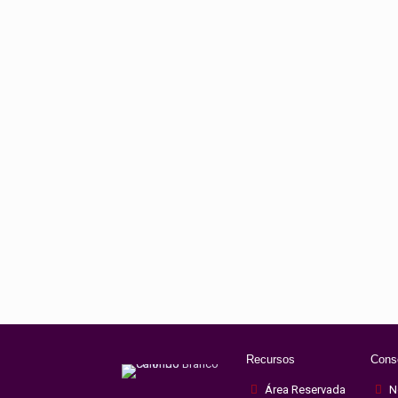
Recursos
Cons
Área Reservada
N