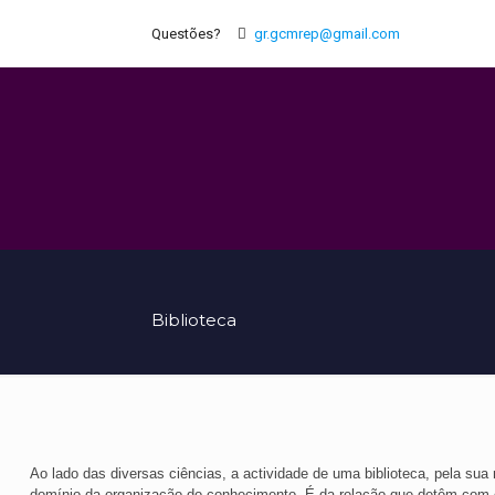
Questões?
gr.gcmrep@gmail.com
Biblioteca
Ao lado das diversas ciências, a actividade de uma biblioteca, pela sua
domínio da organização do conhecimento. É da relação que detêm com