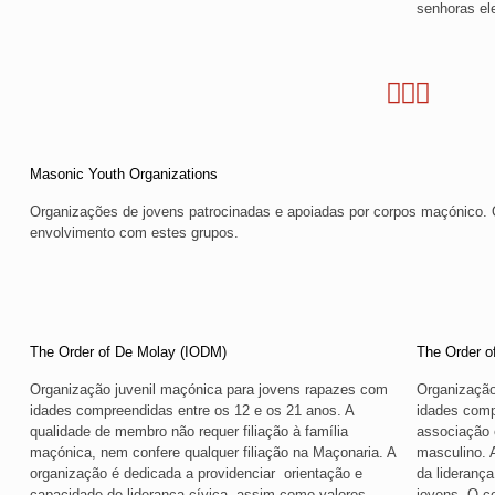
senhoras el
Masonic Youth Organizations
Organizações de jovens patrocinadas e apoiadas por corpos maçónico. 
envolvimento com estes grupos.
The Order of De Molay (IODM)
The Order o
Organização juvenil maçónica para jovens rapazes com
Organização
idades compreendidas entre os 12 e os 21 anos. A
idades comp
qualidade de membro não requer filiação à família
associação 
maçónica, nem confere qualquer filiação na Maçonaria. A
masculino. 
organização é dedicada a providenciar orientação e
da liderança
capacidade de liderança cívica, assim como valores
jovens. O c