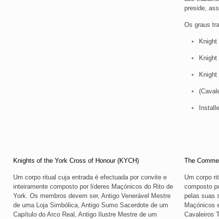
preside, as
Os graus tr
Knight
Knight 
Knight
(Cavale
Install
Knights of the York Cross of Honour (KYCH)
The Commemo
Um corpo ritual cuja entrada é efectuada por convite e
Um corpo rit
inteiramente composto por líderes Maçónicos do Rito de
composto po
York. Os membros devem ser, Antigo Venerável Mestre
pelas suas 
de uma Loja Simbólica, Antigo Sumo Sacerdote de um
Maçónicos e
Capítulo do Arco Real, Antigo Ilustre Mestre de um
Cavaleiros