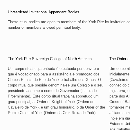
Unrestricted Invitational Appendant Bodies
These ritual bodies are open to members of the York Rite by invitation onl
number of members allowed per ritual body.
The York Rite Sovereign College of North America
The Order o
Um corpo ritual cuja entrada é efectuada por convite e
Um corpo rit
que é vocacionado para a assistência e promoção dos
inicialmente
Corpos Rituais do Rito de York e trabalho dos Graus. O
(Cavaleiros
corpo ritual que preside denomina-se um Colégio e o seu
conhecido c
presidente assume o nome de Governador (intitulado
Inglaterra,
Proeminente). Este corpo ritual trabalha sobretudo um
parte dos Al
grau principal, a Order of Knight of York (Ordem de
Cross of Ba
Cavaleiro de York), e um grau honorário, o da Order of the
tornar-se m
Purple Cross of York (Ordem da Cruz Roxa de York).
afiliado com
hoje em dia
Estados Uni
aos trabalh