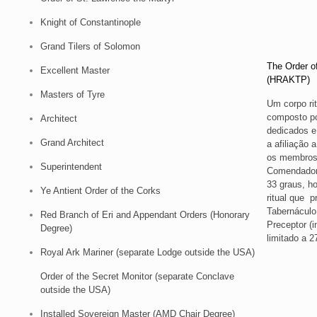
Knight of Constantinople
Grand Tilers of Solomon
The Order o
Excellent Master
(HRAKTP)
Masters of Tyre
Um corpo rit
composto po
Architect
dedicados e
Grand Architect
a afiliação
os membros
Superintendent
Comendadores
33 graus, h
Ye Antient Order of the Corks
ritual que 
Tabernáculo
Red Branch of Eri and Appendant Orders (Honorary
Preceptor (
Degree)
limitado a 
Royal Ark Mariner (separate Lodge outside the USA)
Order of the Secret Monitor (separate Conclave
outside the USA)
Installed Sovereign Master (AMD Chair Degree)