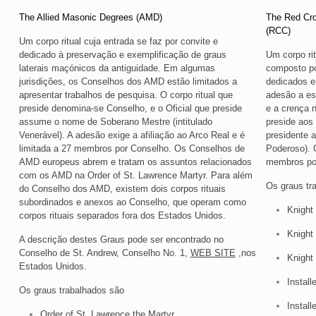
The Allied Masonic Degrees (AMD)
The Red Cro
(RCC)
Um corpo ritual cuja entrada se faz por convite e
dedicado à preservação e exemplificação de graus
Um corpo rit
laterais maçónicos da antiguidade. Em algumas
composto po
jurisdições, os Conselhos dos AMD estão limitados a
dedicados e
apresentar trabalhos de pesquisa. O corpo ritual que
adesão a est
preside denomina-se Conselho, e o Oficial que preside
e a crença n
assume o nome de Soberano Mestre (intitulado
preside aos
Venerável). A adesão exige a afiliação ao Arco Real e é
presidente 
limitada a 27 membros por Conselho. Os Conselhos de
Poderoso). 
AMD europeus abrem e tratam os assuntos relacionados
membros po
com os AMD na Order of St. Lawrence Martyr. Para além
Os graus tr
do Conselho dos AMD, existem dois corpos rituais
subordinados e anexos ao Conselho, que operam como
Knight
corpos rituais separados fora dos Estados Unidos.
Knight
A descrição destes Graus pode ser encontrado no
Conselho de St. Andrew, Conselho No. 1,
WEB SITE
,nos
Knight 
Estados Unidos.
Install
Os graus trabalhados são
Install
Order of St. Lawrence the Martyr