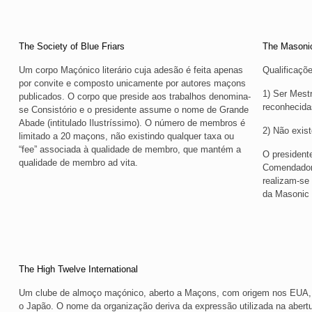
The Society of Blue Friars
The Masonic
Um corpo Maçónico literário cuja adesão é feita apenas
Qualificaçõ
por convite e composto unicamente por autores maçons
1) Ser Mest
publicados. O corpo que preside aos trabalhos denomina-
reconhecida
se Consistório e o presidente assume o nome de Grande
Abade (intitulado Ilustríssimo). O número de membros é
2) Não exist
limitado a 20 maçons, não existindo qualquer taxa ou
“fee” associada à qualidade de membro, que mantém a
O president
qualidade de membro ad vita.
Comendador-
realizam-se
da Masonic
The High Twelve International
Um clube de almoço maçónico, aberto a Maçons, com origem nos EUA, m
o Japão. O nome da organização deriva da expressão utilizada na abertu