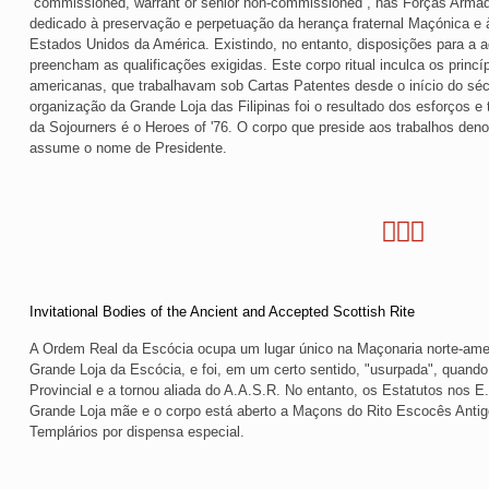
“commissioned, warrant or senior non-commissioned”, nas Forças Arma
dedicado à preservação e perpetuação da herança fraternal Maçónica e 
Estados Unidos da América. Existindo, no entanto, disposições para a
preencham as qualificações exigidas. Este corpo ritual inculca os princíp
americanas, que trabalhavam sob Cartas Patentes desde o início do séc
organização da Grande Loja das Filipinas foi o resultado dos esforços e
da Sojourners é o Heroes of '76. O corpo que preside aos trabalhos deno
assume o nome de Presidente.
Invitational Bodies of the Ancient and Accepted Scottish Rite
A Ordem Real da Escócia ocupa um lugar único na Maçonaria norte-amer
Grande Loja da Escócia, e foi, em um certo sentido, "usurpada", quando
Provincial e a tornou aliada do A.A.S.R. No entanto, os Estatutos nos 
Grande Loja mãe e o corpo está aberto a Maçons do Rito Escocês Antigo
Templários por dispensa especial.