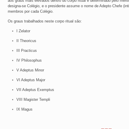
aos graus mais elevados dentro do corpo ritual é determinado pelo mérito
designa-se Colégio, e o presidente assume o nome de Adepto Chefe (inti
membros por cada Colégio.
Os graus trabalhados neste corpo ritual são:
I Zelator
II Theoricus
III Practicus
IV Philosophus
V Adeptus Minor
VI Adeptus Major
VII Adeptus Exemptus
VIII Magister Templi
IX Magus