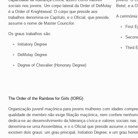
sociais nos jovens. Um corpo lateral da Order of DeMolay
Betel, e a O
é a Order of Knightwood. O corpo que preside aos
A cerimónia
trabalhos denomina-se Capítulo, e o Oficial, que preside,
assume o nome de Master Councilor.
First 
Os graus trabalhos são:
Secon
Initiatory Degree
Third 
DeMolay Degree
Degree of Chevalier (Honorary Degree)
The Order of the Rainbow for Girls (IORG)
Organização juvenil maçónica para jovens mulheres com idades compree
qualidade de membro não exige filiação maçónica, nem confere nenhuma
dedica-se ao desenvolvimento da liderança cívica e valores sociais nas
denomina-se uma Assembleia, e o o Oficial que preside assume o nome d
existem dois graus: um grau principal, Initiation Degree; e um grau hono