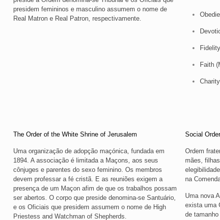
presidem femininos e masculino assumem o nome de
Obedie
Real Matron e Real Patron, respectivamente.
Devoti
Fidelit
Faith (
Charity
The Order of the White Shrine of Jerusalem
Social Orde
Uma organização de adopção maçónica, fundada em
Ordem frate
1894. A associação é limitada a Maçons, aos seus
mães, filhas
cônjuges e parentes do sexo feminino. Os membros
elegibilidad
devem professar a fé cristã. E as reuniões exigem a
na Comenda
presença de um Maçon afim de que os trabalhos possam
Uma nova As
ser abertos. O corpo que preside denomina-se Santuário,
exista uma 
e os Oficiais que presidem assumem o nome de High
de tamanho s
Priestess and Watchman of Shepherds.