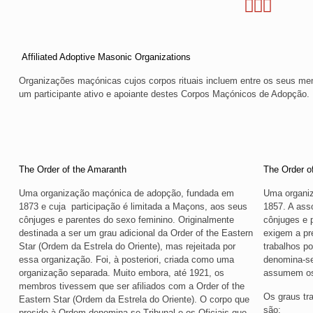
Affiliated Adoptive Masonic Organizations
Organizações maçónicas cujos corpos rituais incluem entre os seus m
um participante ativo e apoiante destes Corpos Maçónicos de Adopção.
The Order of the Amaranth
The Order o
Uma organização maçónica de adopção, fundada em
Uma organi
1873 e cuja participação é limitada a Maçons, aos seus
1857. A ass
cônjuges e parentes do sexo feminino. Originalmente
cônjuges e 
destinada a ser um grau adicional da Order of the Eastern
exigem a pr
Star (Ordem da Estrela do Oriente), mas rejeitada por
trabalhos p
essa organização. Foi, à posteriori, criada como uma
denomina-se
organização separada. Muito embora, até 1921, os
assumem os
membros tivessem que ser afiliados com a Order of the
Os graus tr
Eastern Star (Ordem da Estrela do Oriente). O corpo que
são:
preside à Ordem denomina-se Tribunal e os Oficiais que