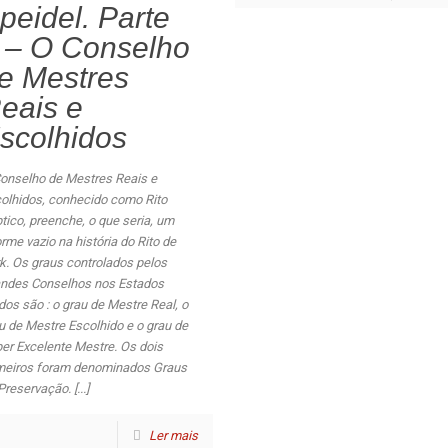
peidel. Parte
 – O Conselho
e Mestres
eais e
scolhidos
onselho de Mestres Reais e
olhidos, conhecido como Rito
ptico, preenche, o que seria, um
rme vazio na história do Rito de
k. Os graus controlados pelos
Conselhos
GCMREP
ndes Conselhos nos Estados
dos são : o grau de Mestre Real, o
da
No. 1 - Flor da Rosa
História
u de Mestre Escolhido e o grau de
No. 3 - São Bartolomeu
Grão Mestre
er Excelente Mestre. Os dois
No. 5 - Ordem de Santiago
Antigos Grão
meiros foram denominados Graus
No. 10 - S. João de Tarouca
Oficiais
Preservação. [...]
No. 11 - Cartuxa
Constituição e
No. 12 - Santa Clara-a-Velha
Contacto
Ler mais
No. 14 - São João Novo