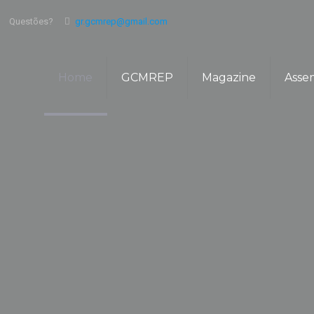
Questões?
gr.gcmrep@gmail.com
Home
GCMREP
Magazine
Asse