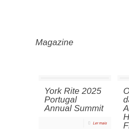
Magazine
York Rite 2025
O
Portugal
d
Annual Summit
A
H
F
Ler mais