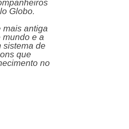
Companheiros
lo Globo.
 mais antiga
o mundo e a
m sistema de
çons que
hecimento no