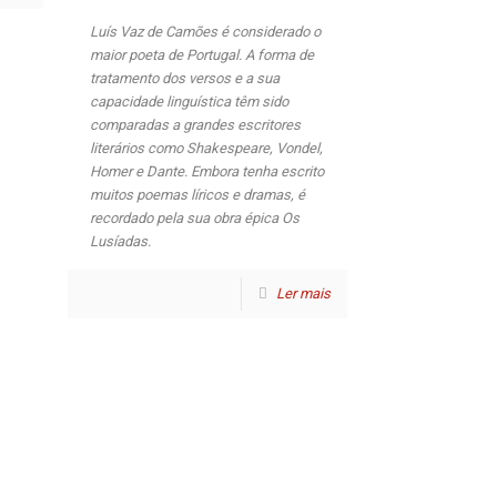
Luís Vaz de Camões é considerado o
maior poeta de Portugal. A forma de
tratamento dos versos e a sua
capacidade linguística têm sido
comparadas a grandes escritores
literários como Shakespeare, Vondel,
Homer e Dante. Embora tenha escrito
muitos poemas líricos e dramas, é
recordado pela sua obra épica Os
Lusíadas.
Ler mais
Archives
Archives
 Mestres
 Leis
Política de