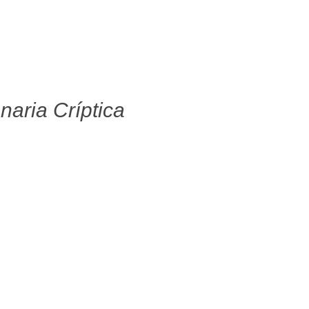
naria Críptica
bro 17, 2016
Novembro 16, 2016
 de York
Appendant and Allied
Bodies
Ler mais
Ler mais