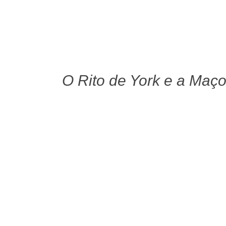
O Rito de York e a Maço
Novembro 17, 2016
Novem
Maçonaria Críptica
Rito
Ler mais