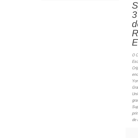
S
3
d
R
E
O C
Esc
Crí
eno
Yor
Recursos
Gra
Uni
Área Reserva
gra
Formulários
Sup
Proceedings
pri
Newsletter
de 
Biblioteca
Links