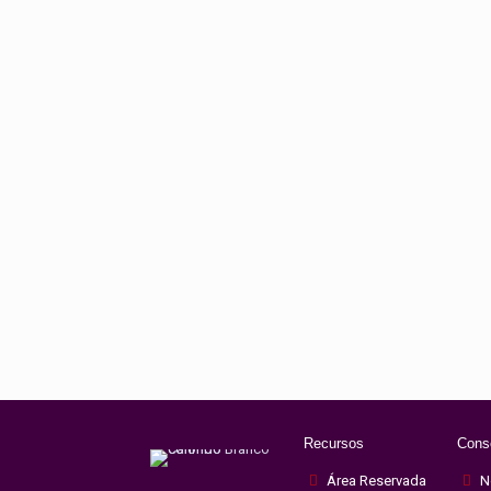
Recursos
Cons
Área Reservada
N