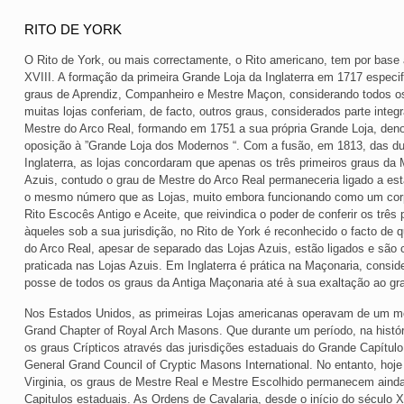
RITO DE YORK
O Rito de York, ou mais correctamente, o Rito americano, tem por base 
XVIII. A formação da primeira Grande Loja da Inglaterra em 1717 especi
graus de Aprendiz, Companheiro e Mestre Maçon, considerando todos os
muitas lojas conferiam, de facto, outros graus, considerados parte integ
Mestre do Arco Real, formando em 1751 a sua própria Grande Loja, deno
oposição à ”Grande Loja dos Modernos “. Com a fusão, em 1813, das d
Inglaterra, as lojas concordaram que apenas os três primeiros graus da
Azuis, contudo o grau de Mestre do Arco Real permaneceria ligado a est
o mesmo número que as Lojas, muito embora funcionando como um corp
Rito Escocês Antigo e Aceite, que reivindica o poder de conferir os trê
àqueles sob a sua jurisdição, no Rito de York é reconhecido o facto de q
do Arco Real, apesar de separado das Lojas Azuis, estão ligados e são
praticada nas Lojas Azuis. Em Inglaterra é prática na Maçonaria, cons
posse de todos os graus da Antiga Maçonaria até à sua exaltação ao gr
Nos Estados Unidos, as primeiras Lojas americanas operavam de um mo
Grand Chapter of Royal Arch Masons. Que durante um período, na histó
os graus Crípticos através das jurisdições estaduais do Grande Capítul
General Grand Council of Cryptic Masons International. No entanto, hoje
Virginia, os graus de Mestre Real e Mestre Escolhido permanecem aind
Capitulos estaduais. As Ordens de Cavalaria, desde o início do século