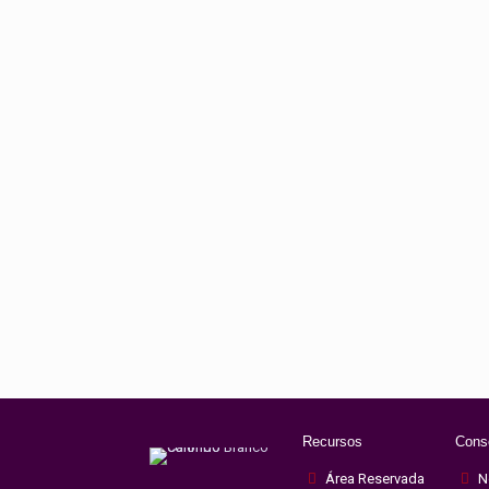
Recursos
Cons
Área Reservada
N