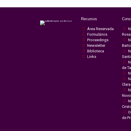
Recursos
Cons
Área Reservada
N
Formulários
Rosa
Proceedings
N
Newsletter
Bart
Biblioteca
N
Links
Sant
N
de T
N
N
Clara
N
Novo
N
Crist
O
de Pr