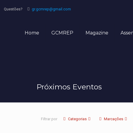
Questões?
gr.gcmrep@gmail.com
Home
GCMREP
Magazine
Asse
Próximos Eventos
Filtrar por
Categorias
Marcações