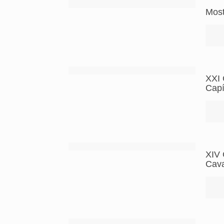
Most
XXI 
Capí
XIV
Cava