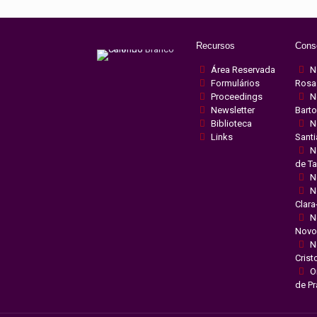
Recursos
Cons
Área Reservada
N
Formulários
Rosa
Proceedings
N
Newsletter
Bart
Biblioteca
N
Links
Sant
N
de T
N
N
Clara
N
Novo
N
Crist
O
de Pr