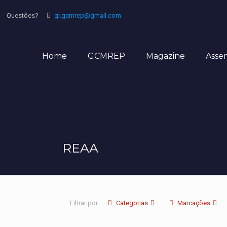
Questões?
gr.gcmrep@gmail.com
Home
GCMREP
Magazine
Asse
REAA
Filtrar por
Categorias
Marcações