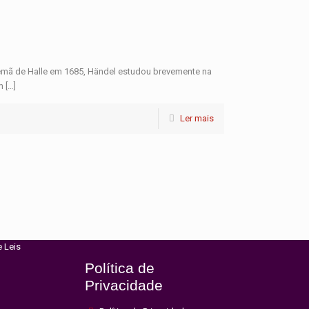
lemã de Halle em 1685, Händel estudou brevemente na
m
[…]
Ler mais
Archives
Archives
 Mestres
e Leis
Política de
Privacidade