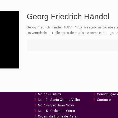
Georg Friedrich Händel
Georg Friedrich Händel (1685 – 1759) Nascido na cidade a
Universidade de Halle antes de mudar-se para Hamburgo e
Conselhos
GCMREP
da
No. 1 - Flor da Rosa
História
No. 3 - São Bartolomeu
Grão Mestre
No. 5 - Ordem de Santiago
Antigos Grão
No. 10 - S. João de Tarouca
Oficiais
No. 11 - Cartuxa
Constituição 
Manage consent
No. 12 - Santa Clara-a-Velha
Contacto
No. 14 - São João Novo
No. 15 - Ordem de Cristo
Ordem da Trolha de Prata