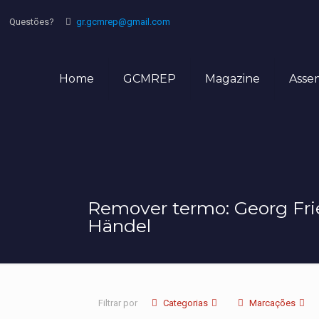
Questões?
gr.gcmrep@gmail.com
Home
GCMREP
Magazine
Asse
Remover termo: Georg Fri
Händel
Filtrar por
Categorias
Marcações