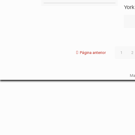
York
Página anterior
1
2
Ma