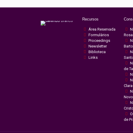
Recursos
Cons
Área Reservada
N
Formulários
Rosa
Proceedings
N
Newsletter
Bart
Biblioteca
N
Links
Sant
N
de T
N
N
Clara
N
Novo
N
Crist
O
de Pr