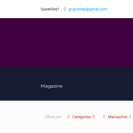
Questões?
gr.gcmrep@gmail.com
Magazine
Filtrar por
Categorias
Marcações