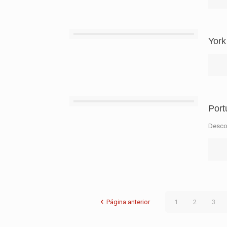
York
Port
Desco
Página anterior
1
2
3