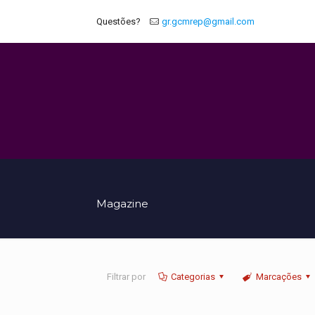
Questões?
gr.gcmrep@gmail.com
Magazine
Filtrar por
Categorias
Marcações