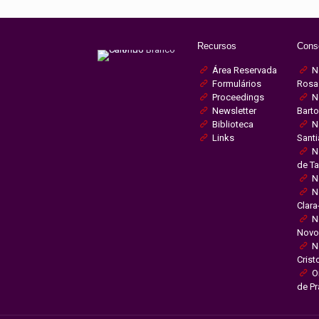
Recursos
Cons
Área Reservada
N
Formulários
Rosa
Proceedings
N
Newsletter
Bart
Biblioteca
N
Links
Sant
N
de T
N
N
Clara
N
Novo
N
Crist
O
de Pr