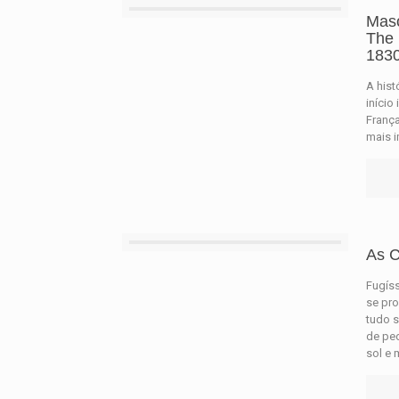
Maso
The 
183
A hist
início
Franç
mais i
As C
Fugís
se pro
tudo 
de ped
sol e 